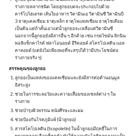
ร่างกายหลากชนิด โดยลูกยอบดจะประกอบไปด้วย
คาร์โบไฮเดรต เส้นใยอาหาร วิตามินเอ วิตามินซี วิตามินบี 
3 ธาตุแคลเซียม ธาตุเหล็ก ธาตุโพแทสเซียม ธาตุโซเดียม 
เป็นต้น แต่ถ้าคั้นเอาแต่น้ำลูกยอจะเหลือแต่วิตามินซี 
นอกจากนี้ลูกยอยังมีสารอื่น ๆ อีกด้วย เช่น กรดไขมัน ลิกนิน 
พอลิแซ็กคาไรด์ ฟลาโอนอยด์ อีริดอยด์ สโครโปเลติน แอล
คาลอยด์ (แต่ยังไม่เพียงพอที่จะสรุปได้ว่ามีประโยชน์ต่อ
ร่างกายจริง ๆ)
สรรพคุณของลูกยอ
ลูกยอเป็นแหล่งของแคลเซียมและยังมีสารต่อต้านอนุมูล
อิสระสูง
ช่วยในการชะลอวัยและความเสื่อมของเซลล์ต่าง ๆ ใน
ร่างกาย
ช่วยบำรุงผิวพรรณ หนังศีรษะและผม
ช่วยป้องกันโรคภูมิแพ้ (น้ําลูกยอ)
สารสโคโปเลติน (Scopoletin) ในน้ำลูกยอมีฤทธิ์ในการ
ขยายหลอดเลือดที่หดตัว ทำให้ความดันโลหิตลดลงจนเป็น