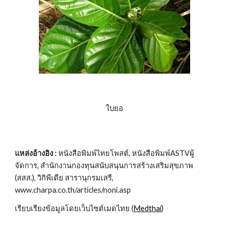
ใบยอ
แหล่งอ้างอิง : 
หนังสือพิมพ์ไทยโพสต์, หนังสือพิมพ์ASTVผู้
จัดการ, สำนักงานกองทุนสนับสนุนการสร้างเสริมสุขภาพ 
(สสส.), วิกิพีเดีย สารานุกรมเสรี, 
www.charpa.co.th/articles/noni.asp
เรียบเรียงข้อมูลโดยเว็บไซต์เมดไทย (
Medthai
)