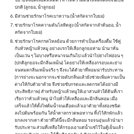
ปกติ (ลูกยอ, น้ําลูกยอ)
มีส่วนช่วยรักษาโรคเบาหวาน (น้ำสกัดจากใบยอ)
ช่วยรักษาโรคความดันโลหิตสูง (น้ำสกัดจากลำต้นยอ, น้ำ
สกัดจากใบยอ)
ช่วยรักษาโรคกรดไหลย้อน ด้วยการทำเป็นเครื่องดื่ม ใช้คู่
กับหัวหญ้าแห้วหมู อย่างแรกให้เลือกลูกยอห่าม นำมาหั่น
เป็นแว่น ๆ ไม่บางหรือหนาจนเกินไป แล้วนำไปย่างไฟอ่อน ๆ 
(ปกติลูกยอจะมีกลิ่นเหม็น) โดยย่างให้เหลืองกรอบและย่าง
จนหมดกลิ่นเหม็นจริง ๆ จึงจะได้ตัวยาที่หอมน่ารับประทาน 
(การย่างจะนอกจากจะช่วยดับกลิ่นแล้วยังช่วยเพิ่มความเป็น
ด่างให้กับตัวยาด้วย จึงช่วยซับกรดและลดกรดได้อย่างมี
ประสิทธิภาพ) สำหรับหญ้าแห้วหมูให้เอาส่วนหัวใต้ดินที่เรา
เรียกว่าหัวแห้วหมู นำไปคั่วให้เหลืองและมีกลิ่นหอม เมื่อ
เสร็จแล้วให้ตั้งไฟต้มน้ำจนเดือดแล้วเอาตัวยาทั้งสองชนิด
ลงไปต้มพร้อมกัน ใส่น้ำตาลกรวดพอหวาน ทิ้งไว้สักพักแล้ว
ยกลงจากเตา ตัวยาที่ได้นี้จะมีกลิ่นหอม รอจนอุ่นแล้วนำมา
รับประทาน ส่วนที่เหลือให้กรองเอาแต่น้ำแช่ไว้ในตู้เย็นแล้ว