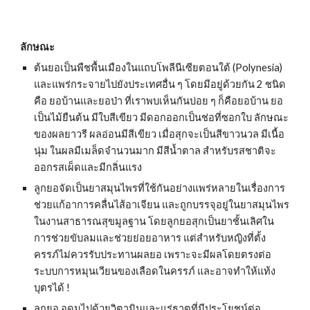
ลักษณะ
ต้นยอเป็นพืชพื้นเมืองในแถบโพลีนีเซียตอนใต้ (Polynesia) 
และแพร่กระจายไปยังประเทศอื่น ๆ โดยมีอยู่ด้วยกัน 2 ชนิด 
คือ ยอบ้านและยอป่า ที่เราพบเห็นกันบ่อย ๆ ก็คือยอบ้าน ยอ
เป็นไม้ยืนต้น มีใบสีเขียว มีดอกออกเป็นช่อที่ซอกใบ ลักษณะ
ของผลยาวรี ผลอ่อนมีสีเขียว เมื่อสุกจะเป็นสีขาวนวล มีเนื้อ
นุ่ม ในผลมีเมล็ดจำนวนมาก มีสีน้ำตาล สำหรับรสชาติจะ
ออกรสเผ็ดและมีกลิ่นแรง
ลูกยอจัดเป็นยาสมุนไพรที่ใช้กันอย่างแพร่หลายในเรื่องการ
ช่วยแก้อาการคลื่นไส้อาเจียน และถูกบรรจุอยู่ในยาสมุนไพร
ในงานสาธารณสุขมูลฐาน โดยลูกยอสุกเป็นยาชั้นเลิศใน
การช่วยขับลมและช่วยย่อยอาหาร แต่สำหรับหญิงที่ตั้ง
ครรภ์ไม่ควรรับประทานผลยอ เพราะจะมีผลโดยตรงต่อ
ระบบการหมุนเวียนของเลือดในครรภ์ และอาจทำให้แท้ง
บุตรได้ !
ลูกยอ อุดมไปด้วยวิตามินและแร่ธาตุที่มีประโยชน์ต่อ