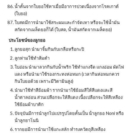
น้ำคั้นจากใบยอใช้ทาเมื่อมีอาการปวดเนื่องจากโรคเกาต์ 
(ใบยอ)
ใบสดมีการนำมาใช้สระผมและกำจัดเหา หรือจะใช้น้ำมัน
สกัดจากเมล็ดยอก็ได้ (ใบสด, น้ำมันสกัดจากเมล็ดยอ)
ประโยชน์ของลูกยอ
ลูกยอสุก นำมาจิ้มกินกับเกลือหรือกะปิ
ลูกห่ามใช้ทำส้มตำ
ใบอ่อน นำมาลวกกินกับน้ำพริก ใช้ทำแกงจืด แกงอ่อม ผัดไฟ
แดง หรือนำมาใช้รองกระทงห่อหมก (เวลากินห่อหมกควร
กินใบยอด้วย เพราะมีวิตามินสูง)
นำมาใช้ทำสีย้อมผ้า รากนำมาใช้ย้อมสีให้สีแดงและสี
น้ำตาลอ่อน ส่วนเปลือกจะให้สีแดง เนื้อเปลือกจะให้สีเหลือง
ใช้ย้อมผ้าบาติก
ปัจจุบันมีการนำลูกไปแปรรูปโดยคั้นเป็น น้ําลูกยอ Noni หรือ 
น้ําลูกยาโนนิ
รากยอมีการนำมาใช้แกะสลัก ทำรงควัตถุสีเหลือง