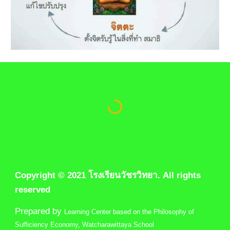
Copyright © 2021 โรงเรียนวัชรวิทยา. All rights 
reserved
Prepared by 
Learning Center based on the Philosophy of 
Sufficiency Economy
, Watcharawittaya School