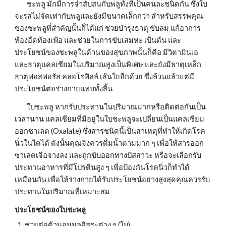
        ชะพลู มักมีการจำสับสนกับพลูทั้งที่เป็นคนละชนิดกัน ซึ่งใบ
จะรสไม่จัดเท่ากับพลูและยังมีขนาดเล็กกว่า สำหรับสรรพคุณ
ของชะพลูที่สำคัญนั้นก็ได้แก่ ช่วยบำรุงธาตุ ขับลม แก้อาการ
ท้องอืดท้องเฟ้อ และช่วยในการขับเสมหะ เป็นต้น และ
ประโยชน์ของชะพลูในด้านของสุขภาพนั้นก็คือ มีวิตามินเอ
และธาตุแคลเซียมในปริมาณสูงเป็นพิเศษ และยังมีธาตุเหล็ก 
ธาตุฟอสฟอรัส คลอโรฟิลล์ เส้นใยอีกด้วย ซึ่งล้วนแล้วแต่มี
ประโยชน์ต่อร่างกายแทบทั้งสิ้น
        ใบชะพลู หากรับประทานในปริมาณมากหรือติดต่อกันเป็น
เวลานาน แคลเซียมที่มีอยู่ในใบชะพลูจะเปลี่ยนเป็นแคลเซียม
ออกซาเลต (Oxalate) ซึ่งสารชนิดนี้เป็นสาเหตุที่ทำให้เกิดโรค
นิ่วในไตได้ ดังนั้นคุณจึงควรดื่มน้ำตามมาก ๆ เพื่อให้สารออก
ซาเลตเจือจางลง และถูกขับออกทางปัสสาวะ หรือจะเลือกรับ
ประทานอาหารที่มีโปรตีนสูง ๆ เพื่อป้องกันโรคนิ่วก็ทำได้
เหมือนกัน เพื่อให้ร่างกายได้รับประโยชน์อย่างสูงสุดคุณควรรับ
ประทานในปริมาณที่เหมาะสม
ประโยชน์ของใบชะพลู
ช่วยต่อต้านอนุมูลอิสระต่าง ๆ (ใบ)