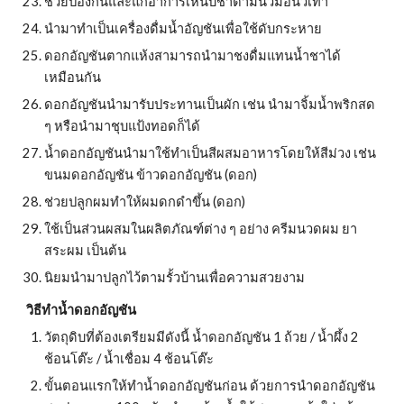
ช่วยป้องกันและแก้อาการเหน็บชาตามนิ้วมือนิ้วเท้า
นำมาทำเป็นเครื่องดื่มน้ำอัญชันเพื่อใช้ดับกระหาย
ดอกอัญชันตากแห้งสามารถนำมาชงดื่มแทนน้ำชาได้
เหมือนกัน
ดอกอัญชันนำมารับประทานเป็นผัก เช่น นำมาจิ้มน้ำพริกสด 
ๆ หรือนำมาชุบแป้งทอดก็ได้
น้ำดอกอัญชันนำมาใช้ทำเป็นสีผสมอาหารโดยให้สีม่วง เช่น 
ขนมดอกอัญชัน ข้าวดอกอัญชัน (ดอก)
ช่วยปลูกผมทำให้ผมดกดำขึ้น (ดอก)
ใช้เป็นส่วนผสมในผลิตภัณฑ์ต่าง ๆ อย่าง ครีมนวดผม ยา
สระผม เป็นต้น
นิยมนำมาปลูกไว้ตามรั้วบ้านเพื่อความสวยงาม
วิธีทำน้ำดอกอัญชัน
วัตถุดิบที่ต้องเตรียมมีดังนี้ น้ำดอกอัญชัน 1 ถ้วย / น้ำผึ้ง 2 
ช้อนโต๊ะ / น้ำเชื่อม 4 ช้อนโต๊ะ
ขั้นตอนแรกให้ทำน้ำดอกอัญชันก่อน ด้วยการนำดอกอัญชัน