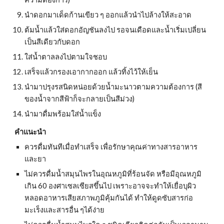
นำดอกมาเด็ดก้านเขียว ๆ ออกแล้วนำไปล้างให้สะอาด
ต้มน้ำแล้วใส่ดอกอัญชันลงไป รอจนเดือดและน้ำเริ่มเปลี่ยน
เป็นสีเดียวกับดอก
ใส่น้ำตาลลงไปตามใจชอบ
เสร็จแล้วกรองเอากากออก แล้วทิ้งไว้ให้เย็น
นำมาปรุงรสนิดหน่อยด้วยน้ำมะนาวตามความต้องการ (สี
ของน้ำจากสีฟ้าก็จะกลายเป็นสีม่วง)
นำมาดื่มพร้อมใส่น้ำแข็ง
คำแนะนำ
ควรดื่มทันทีเมื่อทำเสร็จ เพื่อรักษาคุณค่าทางสารอาหาร
และยา
ไม่ควรดื่มน้ำสมุนไพรในอุณหภูมิที่ร้อนจัด หรือมีอุณหภูมิ
เกิน 60 องศาเซลเซียสขึ้นไป เพราะอาจจะทำให้เยื่อบุผิว
หลอดอาหารเสียสภาพภูมิคุ้มกันได้ ทำให้ดูดซับสารก่อ
มะเร็งและสารอื่น ๆได้ง่าย