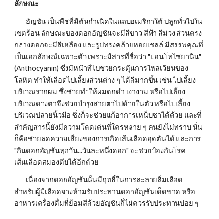
ลักษณะ
        อัญชัน เป็นพืชที่มีต้นกำเนิดในแถบอเมริกาใต้ ปลูกทั่วไปใน
เขตร้อน ลักษณะของดอกอัญชันจะมีสีขาว สีฟ้า สีม่วง ส่วนตรง
กลางดอกจะมีสีเหลือง และรูปทรงคล้ายหอยเชลล์ มีสรรพคุณที่
เป็นเอกลักษณ์เฉพาะตัว เพราะมีสารที่ชื่อว่า "แอนโทไซยานิน" 
(Anthocyanin) ซึ่งมีหน้าที่ไปช่วยกระตุ้นการไหลเวียนของ
โลหิต ทำให้เลือดไปเลี้ยงส่วนต่าง ๆ ได้ดีมากขึ้น เช่น ไปเลี้ยง
บริเวณรากผม ซึ่งช่วยทำให้ผมดกดำ เงางาม หรือไปเลี้ยง
บริเวณดวงตาจึงช่วยบำรุงสายตาไปด้วยในตัว หรือไปเลี้ยง
บริเวณปลายนิ้วมือ ซึ่งก็จะช่วยแก้อาการเหน็บชาได้ด้วย และที่
สำคัญสารนี้ยังมีความโดดเด่นที่ใครหลาย ๆ คนยังไม่ทราบ นั่น
ก็คือช่วยลดความเสี่ยงของการเกิดเส้นเลือดอุดตันได้ และการ 
"กินดอกอัญชันทุกวัน...วันละหนึ่งดอก" จะช่วยป้องกันโรค
เส้นเลือดสมองตีบได้อีกด้วย
        เนื่องจากดอกอัญชันนั้นมีฤทธิ์ในการละลายลิ่มเลือด 
สำหรับผู้มีเลือดจางห้ามรับประทานดอกอัญชันเด็ดขาด หรือ
อาหารเครื่องดื่มที่ย้อมสีด้วยอัญชันก็ไม่ควรรับประทานบ่อย ๆ